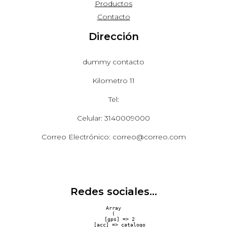
Productos
Contacto
Dirección
dummy contacto
Kilometro 11
Tel:
Celular: 3140009000
Correo Electrónico: correo@correo.com
Redes sociales...
Array

(

    [gps] => 2

    [acc] => catalogo
