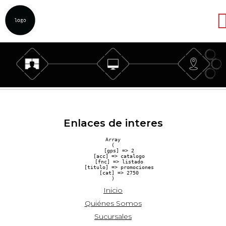
Abrir
Enlaces de interes
Array

(

    [gps] => 2

    [acc] => catalogo

    [fnc] => listado

    [titulo] => promociones

    [cat] => 2750

Inicio
Quiénes Somos
Sucursales