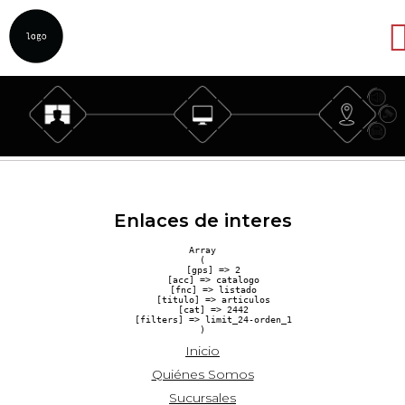
Abrir
Enlaces de interes
Array

(

    [gps] => 2

    [acc] => catalogo

    [fnc] => listado

    [titulo] => articulos

    [cat] => 2442

    [filters] => limit_24-orden_1

Inicio
Quiénes Somos
Sucursales