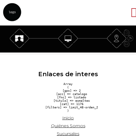
Abrir
Enlaces de interes
Array

(

    [gps] => 2

    [acc] => catalogo

    [fnc] => listado

    [titulo] => esmaltes

    [cat] => 1176

    [filters] => limit_48-orden_2

Inicio
Quiénes Somos
Sucursales