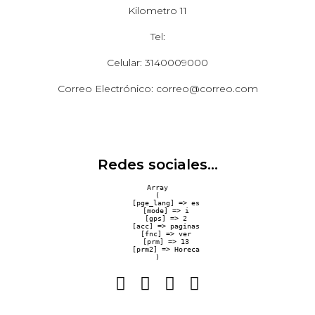
Kilometro 11
Tel:
Celular: 3140009000
Correo Electrónico: correo@correo.com
Redes sociales...
Array

(

    [pge_lang] => es

    [mode] => i

    [gps] => 2

    [acc] => paginas

    [fnc] => ver

    [prm] => 13

    [prm2] => Horeca
