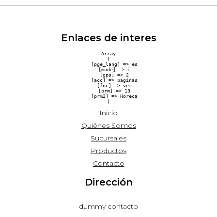
Enlaces de interes
Array

(

    [pge_lang] => es

    [mode] => i

    [gps] => 2

    [acc] => paginas

    [fnc] => ver

    [prm] => 13

    [prm2] => Horeca

Inicio
Quiénes Somos
Sucursales
Productos
Contacto
Dirección
dummy contacto