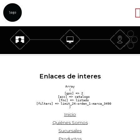
Abrir
Enlaces de interes
Array

(

    [gps] => 2

    [acc] => catalogo

    [fnc] => listado

    [filters] => limit_24-orden_1-marca_3490

Inicio
Quiénes Somos
Sucursales
Productos