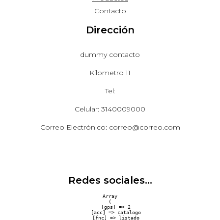
Contacto
Dirección
dummy contacto
Kilometro 11
Tel:
Celular: 3140009000
Correo Electrónico: correo@correo.com
Redes sociales...
Array

(

    [gps] => 2

    [acc] => catalogo

    [fnc] => listado
