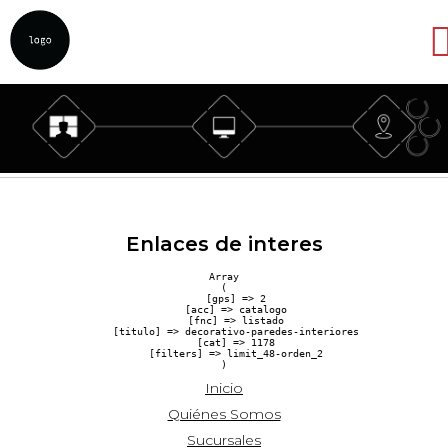
Abrir
Enlaces de interes
Array

(

    [gps] => 2

    [acc] => catalogo

    [fnc] => listado

    [titulo] => decorativo-paredes-interiores

    [cat] => 1178

    [filters] => limit_48-orden_2

Inicio
Quiénes Somos
Sucursales