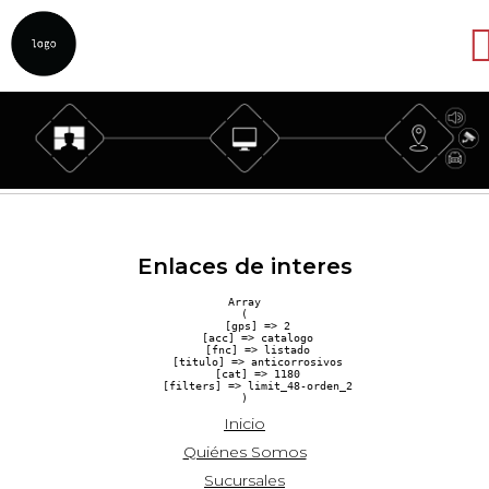
Abrir
Enlaces de interes
Array

(

    [gps] => 2

    [acc] => catalogo

    [fnc] => listado

    [titulo] => anticorrosivos

    [cat] => 1180

    [filters] => limit_48-orden_2

Inicio
Quiénes Somos
Sucursales