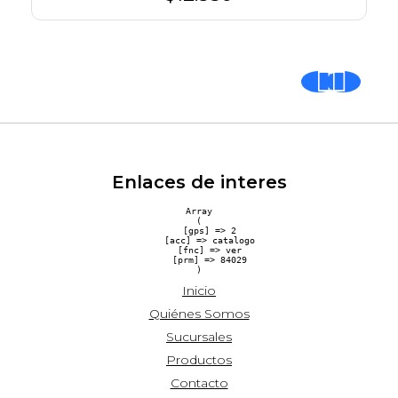
Enlaces de interes
Array

(

    [gps] => 2

    [acc] => catalogo

    [fnc] => ver

    [prm] => 84029

Inicio
Quiénes Somos
Sucursales
Productos
Contacto