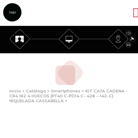
Abrir
Inicio
>
Catálogo
>
Smartphones
>
KIT CAJA CADENA -
CR4 162 4 HUECOS (PT40 C-PD14 C- 428 --142-C)
NIQUELADA CASSARELLA
>