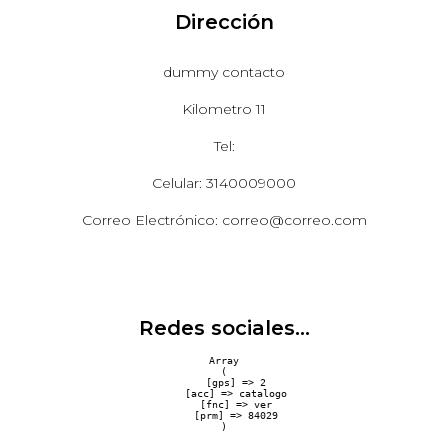
Dirección
dummy contacto
Kilometro 11
Tel:
Celular: 3140009000
Correo Electrónico: correo@correo.com
Redes sociales...
Array

(

    [gps] => 2

    [acc] => catalogo

    [fnc] => ver

    [prm] => 84029
