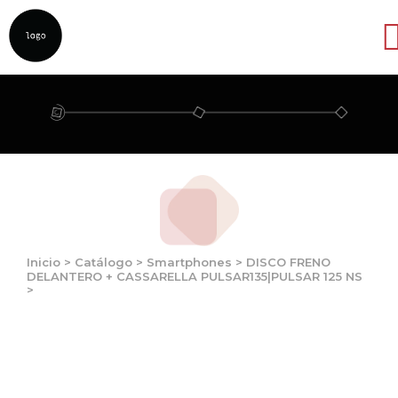
Abrir
Inicio
>
Catálogo
>
Smartphones
>
DISCO FRENO
DELANTERO + CASSARELLA PULSAR135|PULSAR 125 NS
>