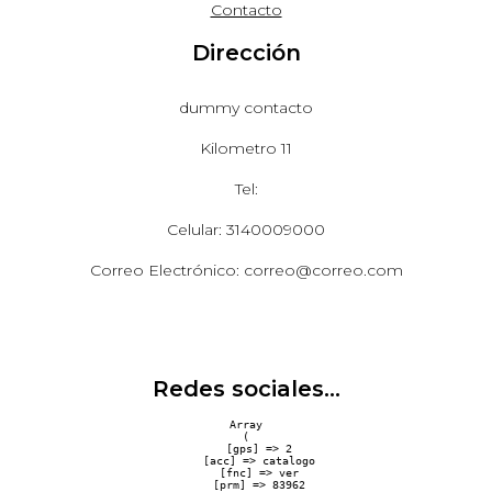
Contacto
Dirección
dummy contacto
Kilometro 11
Tel:
Celular: 3140009000
Correo Electrónico: correo@correo.com
Redes sociales...
Array

(

    [gps] => 2

    [acc] => catalogo

    [fnc] => ver

    [prm] => 83962
