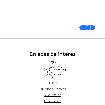
Enlaces de interes
Array

(

    [gps] => 2

    [acc] => catalogo

    [fnc] => ver

    [prm] => 83962

Inicio
Quiénes Somos
Sucursales
Productos