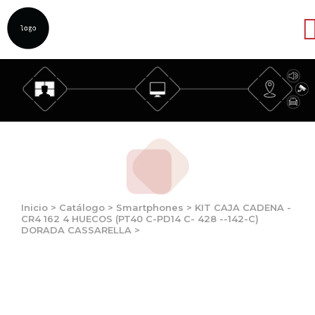
Abrir
Inicio
>
Catálogo
>
Smartphones
>
KIT CAJA CADENA -
CR4 162 4 HUECOS (PT40 C-PD14 C- 428 --142-C)
DORADA CASSARELLA
>