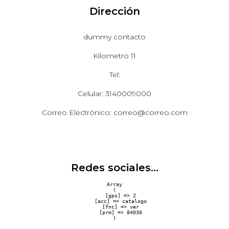
Dirección
dummy contacto
Kilometro 11
Tel:
Celular: 3140009000
Correo Electrónico: correo@correo.com
Redes sociales...
Array

(

    [gps] => 2

    [acc] => catalogo

    [fnc] => ver

    [prm] => 84030
