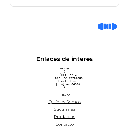
Enlaces de interes
Array

(

    [gps] => 2

    [acc] => catalogo

    [fnc] => ver

    [prm] => 84030

Inicio
Quiénes Somos
Sucursales
Productos
Contacto