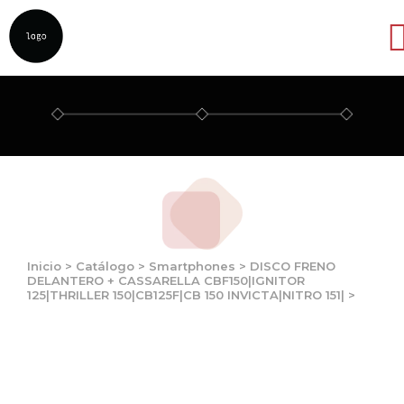
Abrir
Inicio
>
Catálogo
>
Smartphones
>
DISCO FRENO
DELANTERO + CASSARELLA CBF150|IGNITOR
125|THRILLER 150|CB125F|CB 150 INVICTA|NITRO 151|
>