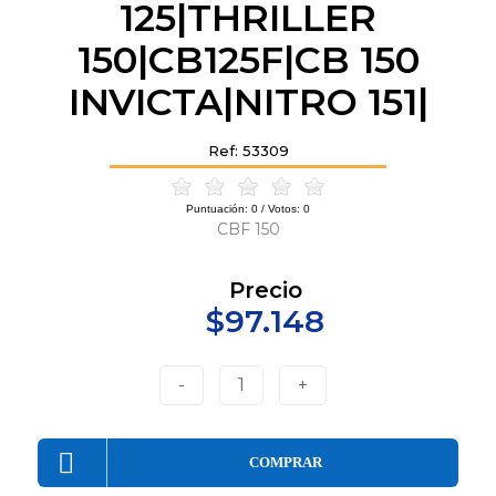
125|THRILLER
150|CB125F|CB 150
INVICTA|NITRO 151|
Ref: 53309
Puntuación:
0
/ Votos:
0
CBF 150
Precio
$97.148
-
1
+
COMPRAR