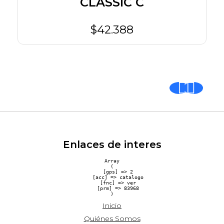
CLASSIC C
$42.388
Enlaces de interes
Array

(

    [gps] => 2

    [acc] => catalogo

    [fnc] => ver

    [prm] => 83968

Inicio
Quiénes Somos