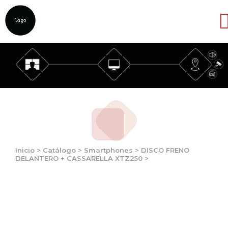
Abrir
Inicio
>
Catálogo
>
Smartphones
>
DISCO FRENO
DELANTERO + CASSARELLA XTZ250
>