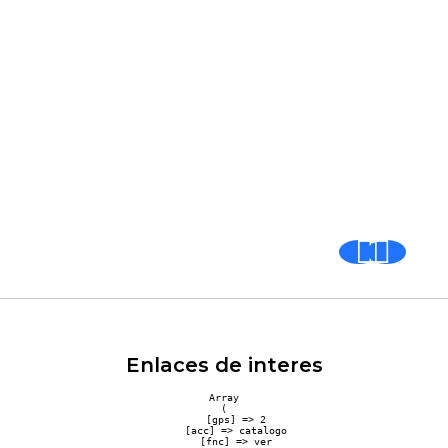
Enlaces de interes
Array

(

    [gps] => 2

    [acc] => catalogo

    [fnc] => ver
