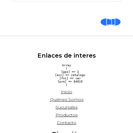
Enlaces de interes
Array

(

    [gps] => 2

    [acc] => catalogo

    [fnc] => ver

    [prm] => 84019

Inicio
Quiénes Somos
Sucursales
Productos
Contacto