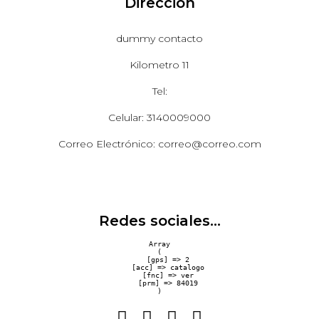
Dirección
dummy contacto
Kilometro 11
Tel:
Celular: 3140009000
Correo Electrónico: correo@correo.com
Redes sociales...
Array

(

    [gps] => 2

    [acc] => catalogo

    [fnc] => ver

    [prm] => 84019
