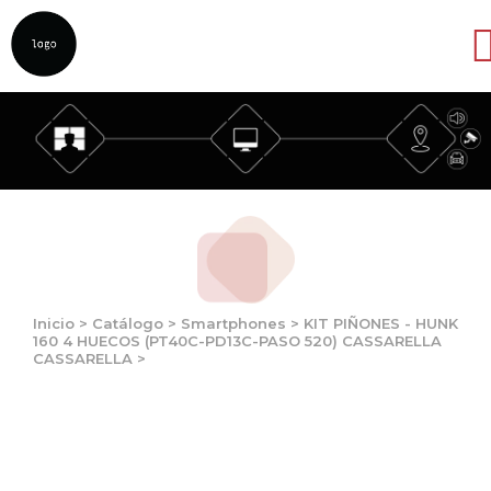
Abrir
Inicio
>
Catálogo
>
Smartphones
>
KIT PIÑONES - HUNK
160 4 HUECOS (PT40C-PD13C-PASO 520) CASSARELLA
CASSARELLA
>