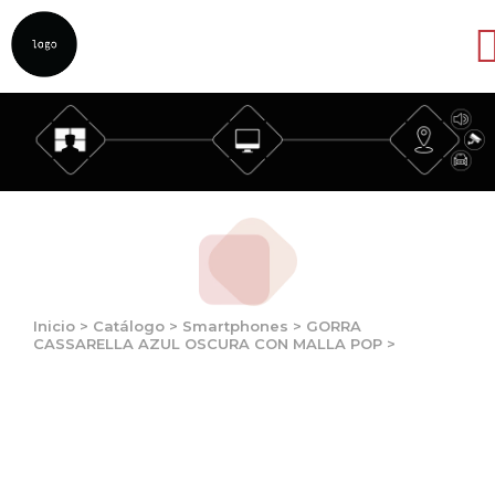
Abrir
Inicio
>
Catálogo
>
Smartphones
>
GORRA
CASSARELLA AZUL OSCURA CON MALLA POP
>