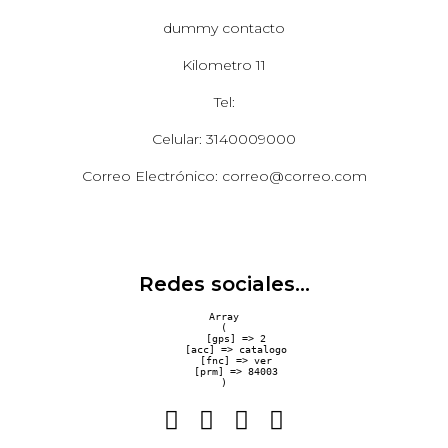
dummy contacto
Kilometro 11
Tel:
Celular: 3140009000
Correo Electrónico: correo@correo.com
Redes sociales...
Array

(

    [gps] => 2

    [acc] => catalogo

    [fnc] => ver

    [prm] => 84003
