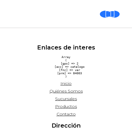
Enlaces de interes
Array

(

    [gps] => 2

    [acc] => catalogo

    [fnc] => ver

    [prm] => 84003

Inicio
Quiénes Somos
Sucursales
Productos
Contacto
Dirección