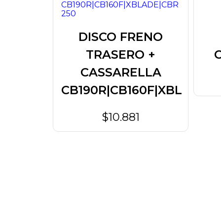
ENO
DISCO FRENO
O +
TRASERO +
LLA
CASSARELLA
RX150
CB190R|CB160F|XBL
3
$10.881