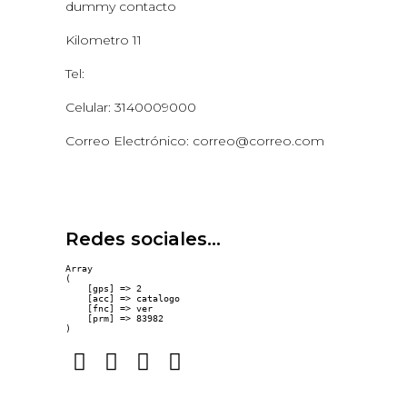
dummy contacto
Kilometro 11
Tel:
Celular: 3140009000
Correo Electrónico: correo@correo.com
Redes sociales...
Array

(

    [gps] => 2

    [acc] => catalogo

    [fnc] => ver

    [prm] => 83982
