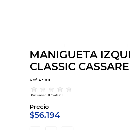
MANIGUETA IZQU
CLASSIC CASSARE
Ref: 43801
Puntuación:
0
/ Votos:
0
Precio
$56.194