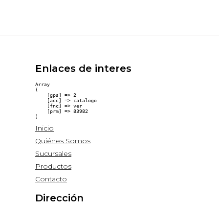
Enlaces de interes
Array

(

    [gps] => 2

    [acc] => catalogo

    [fnc] => ver

    [prm] => 83982

Inicio
Quiénes Somos
Sucursales
Productos
Contacto
Dirección