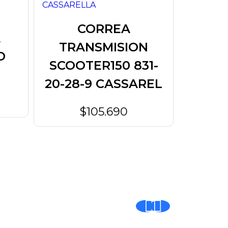
CORREA
A
KIT 
TRANSMISION
O
- CO
SCOOTER150 831-
HUEC
20-28-9 CASSAREL
$105.690