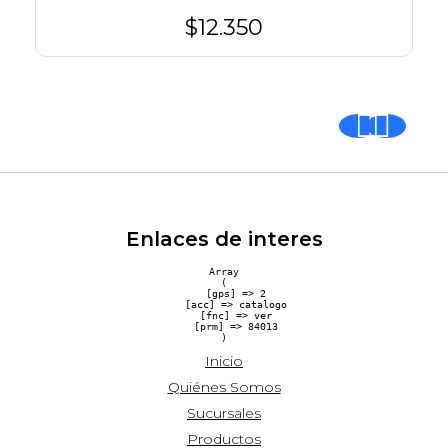
$12.350
Enlaces de interes
Array

(

    [gps] => 2

    [acc] => catalogo

    [fnc] => ver

    [prm] => 84013

Inicio
Quiénes Somos
Sucursales
Productos