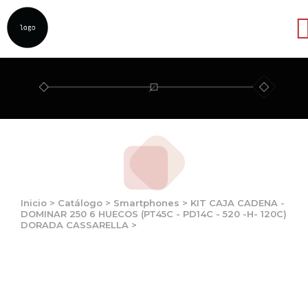
Abrir
Inicio
>
Catálogo
>
Smartphones
>
KIT CAJA CADENA -
DOMINAR 250 6 HUECOS (PT45C - PD14C - 520 -H- 120C)
DORADA CASSARELLA
>