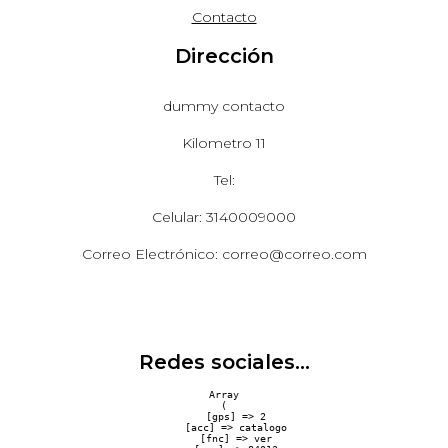
Contacto
Dirección
dummy contacto
Kilometro 11
Tel:
Celular: 3140009000
Correo Electrónico: correo@correo.com
Redes sociales...
Array

(

    [gps] => 2

    [acc] => catalogo

    [fnc] => ver
