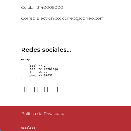
Celular: 3140009000
Correo Electrónico: correo@correo.com
Redes sociales...
Array

(

    [gps] => 2

    [acc] => catalogo

    [fnc] => ver

    [prm] => 84032

Política de Privacidad
catalogo