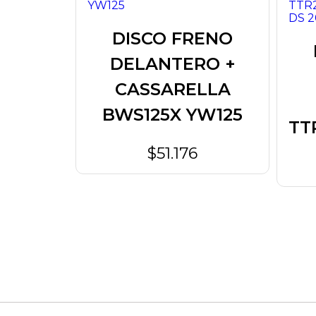
A
DISCO FRENO
LLA
DELANTERO +
X100
CASSARELLA
BWS125X YW125
0
TT
$51.176