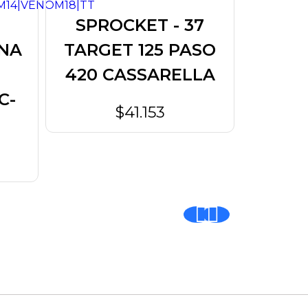
SPROCKET - 37
DI
ENA
TARGET 125 PASO
DE
420 CASSARELLA
CA
C-
$41.153