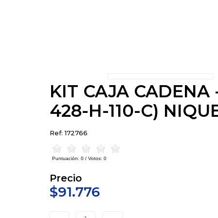
KIT CAJA CADENA 
428-H-110-C) NIQ
Ref: 172766
Puntuación:
0
/ Votos:
0
Precio
$91.776