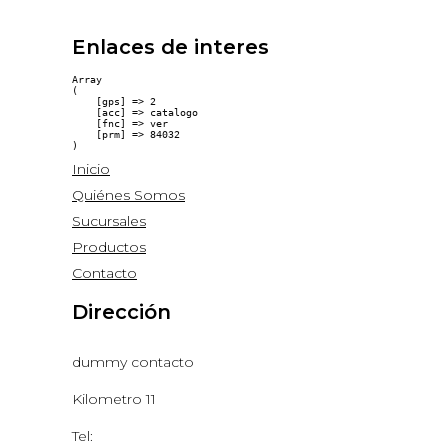
Enlaces de interes
Array

(

    [gps] => 2

    [acc] => catalogo

    [fnc] => ver

    [prm] => 84032

Inicio
Quiénes Somos
Sucursales
Productos
Contacto
Dirección
dummy contacto
Kilometro 11
Tel: