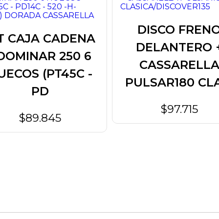
DISCO FREN
T CAJA CADENA
DELANTERO 
 DOMINAR 250 6
CASSARELL
UECOS (PT45C -
PULSAR180 CLA
PD
$97.715
$89.845