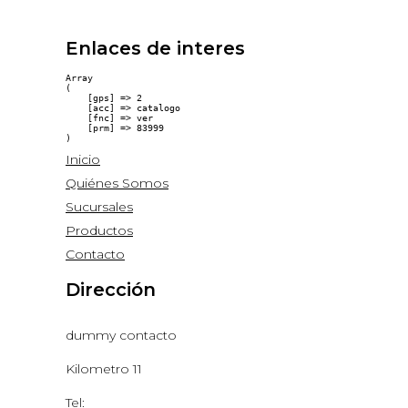
Enlaces de interes
Array

(

    [gps] => 2

    [acc] => catalogo

    [fnc] => ver

    [prm] => 83999

Inicio
Quiénes Somos
Sucursales
Productos
Contacto
Dirección
dummy contacto
Kilometro 11
Tel: