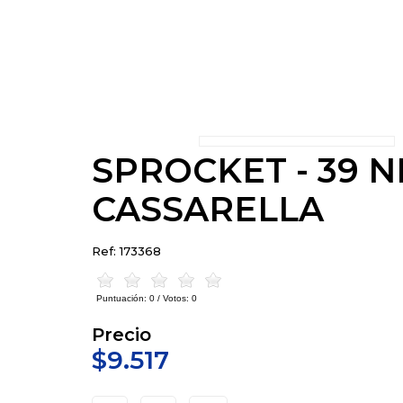
SPROCKET - 39 N
CASSARELLA
Ref: 173368
Puntuación:
0
/ Votos:
0
Precio
$9.517