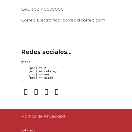
Celular: 3140009000
Correo Electrónico: correo@correo.com
Redes sociales...
Array

(

    [gps] => 2

    [acc] => catalogo

    [fnc] => ver

    [prm] => 83999

Política de Privacidad
catalogo