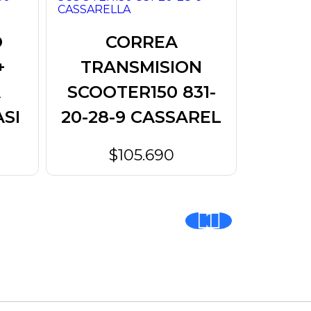
O
CORREA
+
TRANSMISION
KIT 
A
SCOOTER150 831-
- AP
SI
20-28-9 CASSAREL
VA
M
$105.690