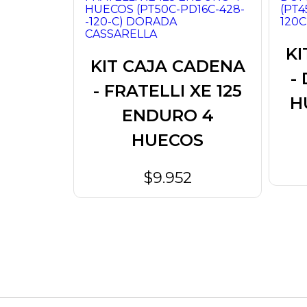
ENO
KI
O +
KIT CAJA CADENA
-
LLA
- FRATELLI XE 125
H
50ST
ENDURO 4
HUECOS
$9.952