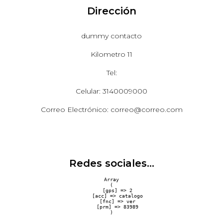
Dirección
dummy contacto
Kilometro 11
Tel:
Celular: 3140009000
Correo Electrónico: correo@correo.com
Redes sociales...
Array

(

    [gps] => 2

    [acc] => catalogo

    [fnc] => ver

    [prm] => 83989
