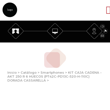
Abrir
Inicio
>
Catálogo
>
Smartphones
>
KIT CAJA CADENA -
AKT 250 R 6 HUECOS (PT42C-PD13C-520-H-110C)
DORADA CASSARELLA
>