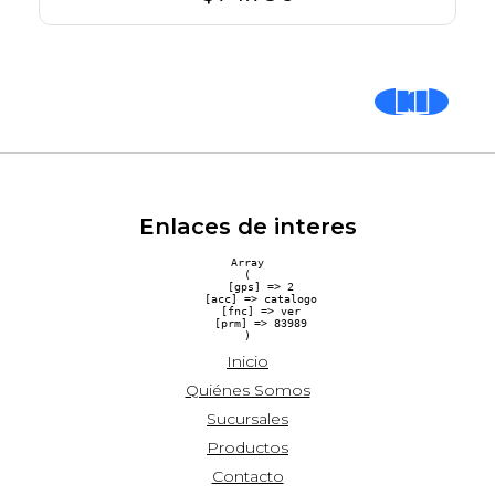
Enlaces de interes
Array

(

    [gps] => 2

    [acc] => catalogo

    [fnc] => ver

    [prm] => 83989

Inicio
Quiénes Somos
Sucursales
Productos
Contacto