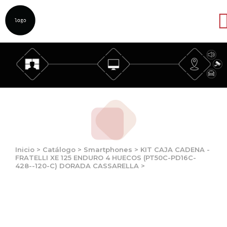
Abrir
Inicio
>
Catálogo
>
Smartphones
>
KIT CAJA CADENA -
FRATELLI XE 125 ENDURO 4 HUECOS (PT50C-PD16C-
428--120-C) DORADA CASSARELLA
>