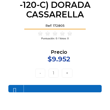
-120-C) DORADA
CASSARELLA
Ref: 172805
Puntuación:
0
/ Votos:
0
Precio
$9.952
-
1
+