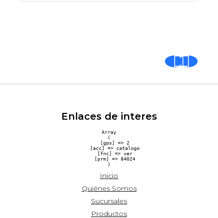
Enlaces de interes
Array

(

    [gps] => 2

    [acc] => catalogo

    [fnc] => ver

    [prm] => 84024

Inicio
Quiénes Somos
Sucursales
Productos