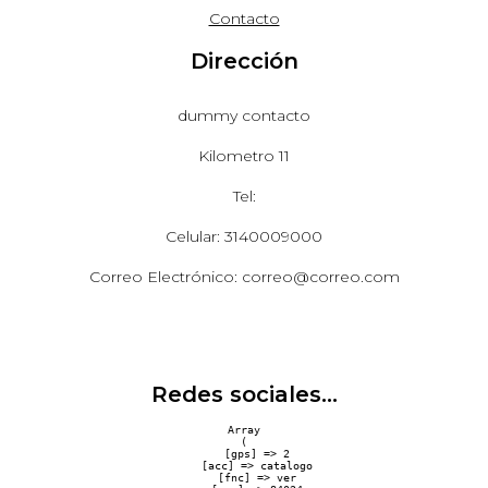
Contacto
Dirección
dummy contacto
Kilometro 11
Tel:
Celular: 3140009000
Correo Electrónico: correo@correo.com
Redes sociales...
Array

(

    [gps] => 2

    [acc] => catalogo

    [fnc] => ver
