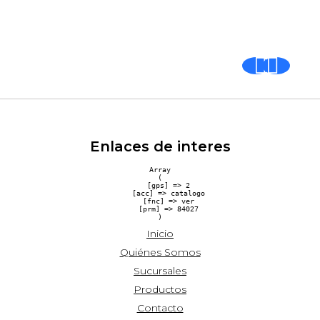
Enlaces de interes
Array

(

    [gps] => 2

    [acc] => catalogo

    [fnc] => ver

    [prm] => 84027

Inicio
Quiénes Somos
Sucursales
Productos
Contacto