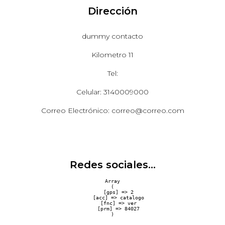
Dirección
dummy contacto
Kilometro 11
Tel:
Celular: 3140009000
Correo Electrónico: correo@correo.com
Redes sociales...
Array

(

    [gps] => 2

    [acc] => catalogo

    [fnc] => ver

    [prm] => 84027
