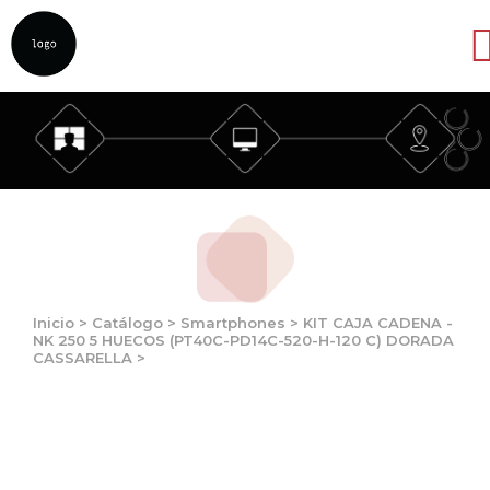
Abrir
Inicio
>
Catálogo
>
Smartphones
>
KIT CAJA CADENA -
NK 250 5 HUECOS (PT40C-PD14C-520-H-120 C) DORADA
CASSARELLA
>