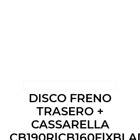
DISCO FRENO
TRASERO +
CASSARELLA
CB190R|CB160F|XBLA