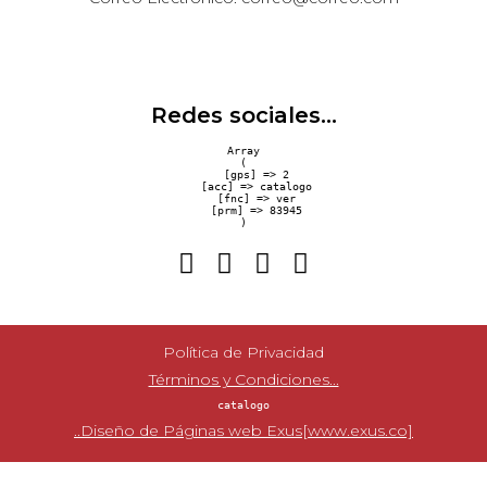
Redes sociales...
Array

(

    [gps] => 2

    [acc] => catalogo

    [fnc] => ver

    [prm] => 83945

Política de Privacidad
Términos y Condiciones...
catalogo
..Diseño de Páginas web Exus[www.exus.co]