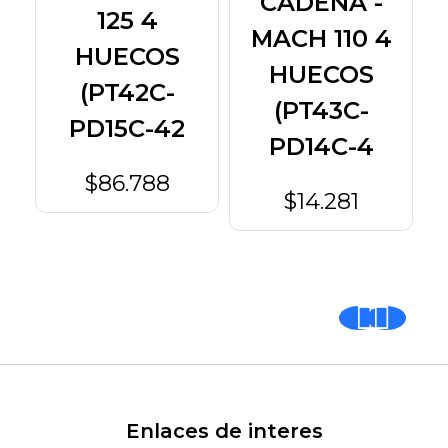
CADENA -
O
125 4
MACH 110 4
HUECOS
HUECOS
LA
(PT42C-
(PT43C-
KT
PD15C-42
PD14C-4
$86.788
$14.281
Enlaces de interes