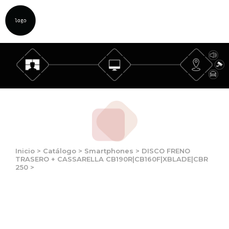
Inicio
>
Catálogo
>
Smartphones
>
DISCO FRENO
TRASERO + CASSARELLA CB190R|CB160F|XBLADE|CBR
250
>