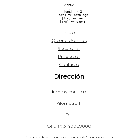
Array

(

    [gps] => 2

    [acc] => catalogo

    [fnc] => ver

    [prm] => 83945

Inicio
Quiénes Somos
Sucursales
Productos
Contacto
Dirección
dummy contacto
Kilometro 11
Tel:
Celular: 3140009000
Correo Electrónico: correo@correo.com