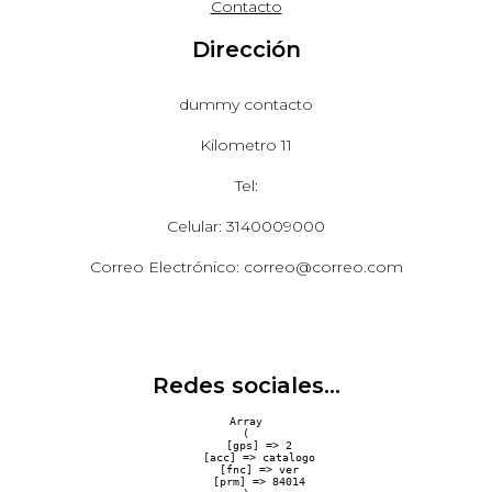
Contacto
Dirección
dummy contacto
Kilometro 11
Tel:
Celular: 3140009000
Correo Electrónico: correo@correo.com
Redes sociales...
Array

(

    [gps] => 2

    [acc] => catalogo

    [fnc] => ver

    [prm] => 84014
