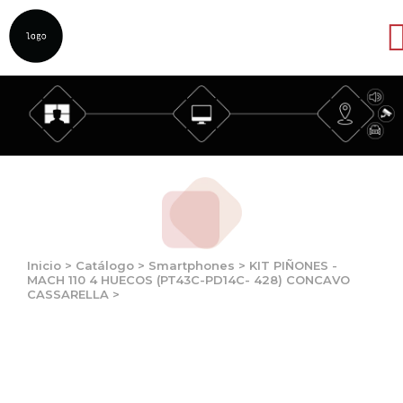
Abrir
Inicio
>
Catálogo
>
Smartphones
>
KIT PIÑONES -
MACH 110 4 HUECOS (PT43C-PD14C- 428) CONCAVO
CASSARELLA
>