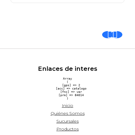
Enlaces de interes
Array

(

    [gps] => 2

    [acc] => catalogo

    [fnc] => ver

    [prm] => 84014

Inicio
Quiénes Somos
Sucursales
Productos