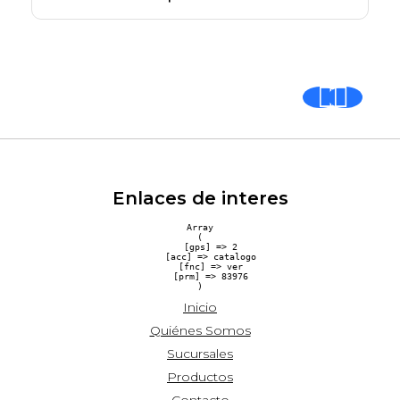
Enlaces de interes
Array

(

    [gps] => 2

    [acc] => catalogo

    [fnc] => ver

    [prm] => 83976

Inicio
Quiénes Somos
Sucursales
Productos