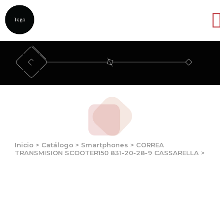
Abrir
Inicio
>
Catálogo
>
Smartphones
>
CORREA
TRANSMISION SCOOTER150 831-20-28-9 CASSARELLA
>