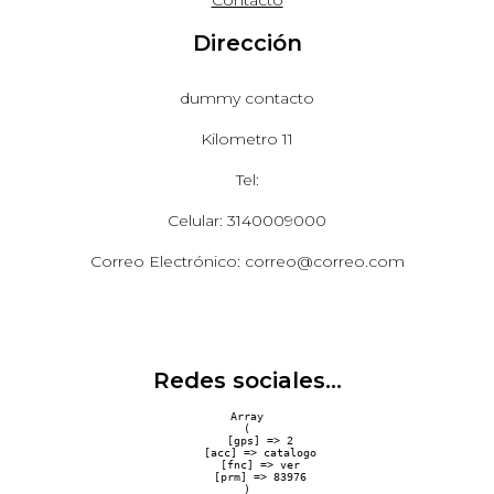
Contacto
Dirección
dummy contacto
Kilometro 11
Tel:
Celular: 3140009000
Correo Electrónico: correo@correo.com
Redes sociales...
Array

(

    [gps] => 2

    [acc] => catalogo

    [fnc] => ver

    [prm] => 83976
