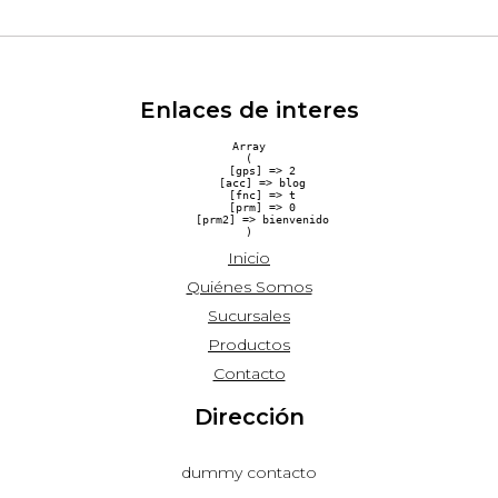
Enlaces de interes
Array

(

    [gps] => 2

    [acc] => blog

    [fnc] => t

    [prm] => 0

    [prm2] => bienvenido

Inicio
Quiénes Somos
Sucursales
Productos
Contacto
Dirección
dummy contacto