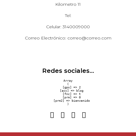
Kilometro 11
Tel:
Celular: 3140009000
Correo Electrónico: correo@correo.com
Redes sociales...
Array

(

    [gps] => 2

    [acc] => blog

    [fnc] => t

    [prm] => 0

    [prm2] => bienvenido
