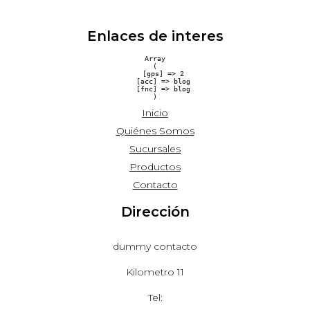
Enlaces de interes
Array

(

    [gps] => 2

    [acc] => blog

    [fnc] => blog

Inicio
Quiénes Somos
Sucursales
Productos
Contacto
Dirección
dummy contacto
Kilometro 11
Tel: