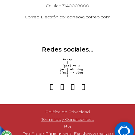
Celular: 3140009000
Correo Electrónico: correo@correo.com
Redes sociales...
Array

(

    [gps] => 2

    [acc] => blog

    [fnc] => blog

Política de Privacidad
Términos y Condiciones...
blog
..Diseño de Páginas web Exus[www.exus.co]