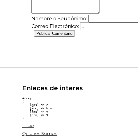
Nombre o Seudónimo:
Correo Electrónico:
Publicar Comentario
Enlaces de interes
Array

(

    [gps] => 2

    [acc] => blog

    [fnc] => v

    [prm] => 9

Inicio
Quiénes Somos