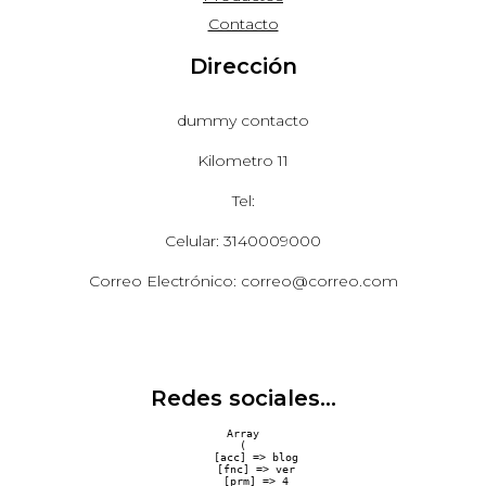
Contacto
Dirección
dummy contacto
Kilometro 11
Tel:
Celular: 3140009000
Correo Electrónico: correo@correo.com
Redes sociales...
Array

(

    [acc] => blog

    [fnc] => ver

    [prm] => 4
