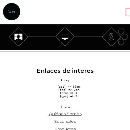
Abrir
Enlaces de interes
Array

(

    [acc] => blog

    [fnc] => ver

    [prm] => 4

    [gps] => 2

Inicio
Quiénes Somos
Sucursales
Productos