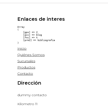
Enlaces de interes
Array

(

    [gps] => 2

    [acc] => blog

    [fnc] => t

    [prm2] => bibliografia

Inicio
Quiénes Somos
Sucursales
Productos
Contacto
Dirección
dummy contacto
Kilometro 11