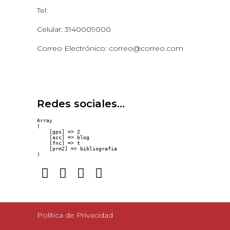
Tel:
Celular: 3140009000
Correo Electrónico: correo@correo.com
Redes sociales...
Array

(

    [gps] => 2

    [acc] => blog

    [fnc] => t

    [prm2] => bibliografia

Política de Privacidad