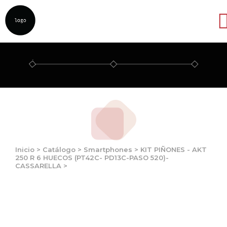
Abrir
Inicio
>
Catálogo
>
Smartphones
>
KIT PIÑONES - AKT
250 R 6 HUECOS (PT42C- PD13C-PASO 520)-
CASSARELLA
>