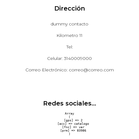
Dirección
dummy contacto
Kilometro 11
Tel:
Celular: 3140009000
Correo Electrónico: correo@correo.com
Redes sociales...
Array

(

    [gps] => 2

    [acc] => catalogo

    [fnc] => ver

    [prm] => 83986
