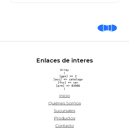
Enlaces de interes
Array

(

    [gps] => 2

    [acc] => catalogo

    [fnc] => ver

    [prm] => 83986

Inicio
Quiénes Somos
Sucursales
Productos
Contacto