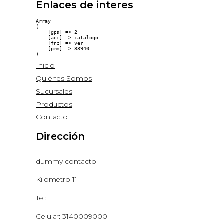
Enlaces de interes
Array

(

    [gps] => 2

    [acc] => catalogo

    [fnc] => ver

    [prm] => 83940

Inicio
Quiénes Somos
Sucursales
Productos
Contacto
Dirección
dummy contacto
Kilometro 11
Tel:
Celular: 3140009000