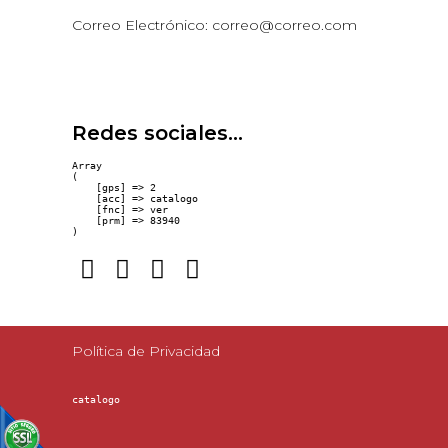
Correo Electrónico: correo@correo.com
Redes sociales...
Array

(

    [gps] => 2

    [acc] => catalogo

    [fnc] => ver

    [prm] => 83940

Política de Privacidad
catalogo