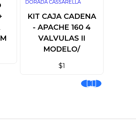
O
DI
+
KIT CAJA CADENA
DE
A
- APACHE 160 4
CA
 M
VALVULAS II
AK12
MODELO/
$1