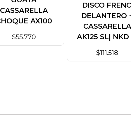
DISCO FREN
CASSARELLA
DELANTERO 
CHOQUE AX100
CASSARELL
AK125 SL| NKD
$55.770
$111.518