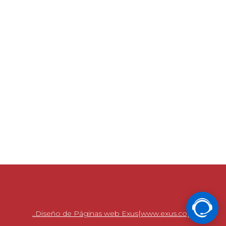
..Diseño de Páginas web Exus[www.exus.co]