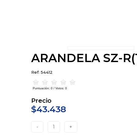
ARANDELA SZ-R(
Ref: 54412
Puntuación:
0
/ Votos:
0
Precio
$43.438
-
1
+