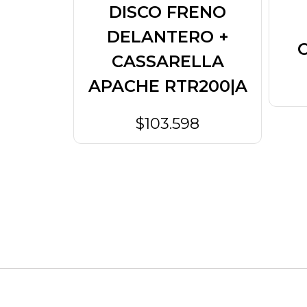
DISCO FRENO
ENO
DELANTERO +
O +
CASSARELLA
LLA
APACHE RTR200|A
KT 11
$103.598
8