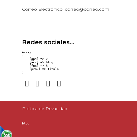
Correo Electrónico: correo@correo.com
Redes sociales...
Array

(

    [gps] => 2

    [acc] => blog

    [fnc] => t

    [prm2] => titulo

Política de Privacidad
blog