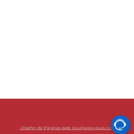
..Diseño de Páginas web Exus[www.exus.co]