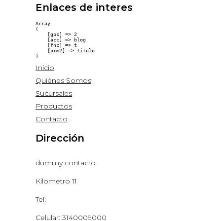
Enlaces de interes
Array

(

    [gps] => 2

    [acc] => blog

    [fnc] => t

    [prm2] => titulo

Inicio
Quiénes Somos
Sucursales
Productos
Contacto
Dirección
dummy contacto
Kilometro 11
Tel:
Celular: 3140009000