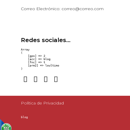
Correo Electrónico: correo@correo.com
Redes sociales...
Array

(

    [gps] => 2

    [acc] => blog

    [fnc] => t

    [prm2] => loultimo

Política de Privacidad
blog