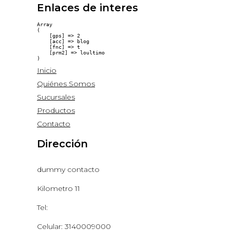
Enlaces de interes
Array

(

    [gps] => 2

    [acc] => blog

    [fnc] => t

    [prm2] => loultimo

Inicio
Quiénes Somos
Sucursales
Productos
Contacto
Dirección
dummy contacto
Kilometro 11
Tel:
Celular: 3140009000