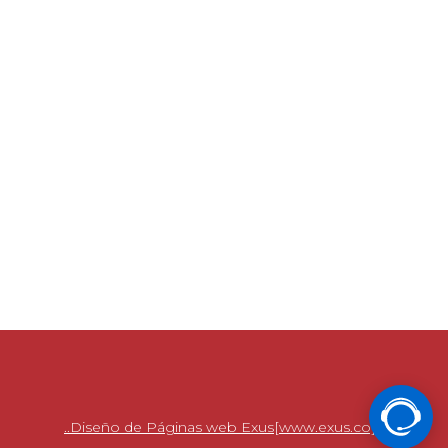
..Diseño de Páginas web Exus[www.exus.co]