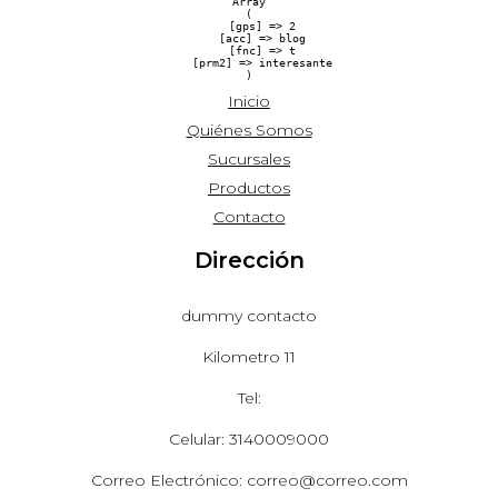
Array

(

    [gps] => 2

    [acc] => blog

    [fnc] => t

    [prm2] => interesante

Inicio
Quiénes Somos
Sucursales
Productos
Contacto
Dirección
dummy contacto
Kilometro 11
Tel:
Celular: 3140009000
Correo Electrónico: correo@correo.com