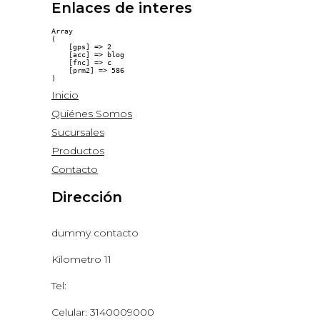
Enlaces de interes
Array

(

    [gps] => 2

    [acc] => blog

    [fnc] => c

    [prm2] => 586

Inicio
Quiénes Somos
Sucursales
Productos
Contacto
Dirección
dummy contacto
Kilometro 11
Tel:
Celular: 3140009000