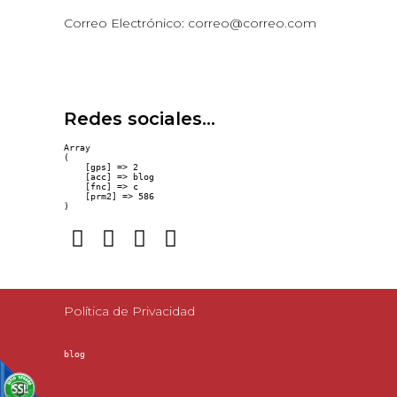
Correo Electrónico: correo@correo.com
Redes sociales...
Array

(

    [gps] => 2

    [acc] => blog

    [fnc] => c

    [prm2] => 586

Política de Privacidad
blog