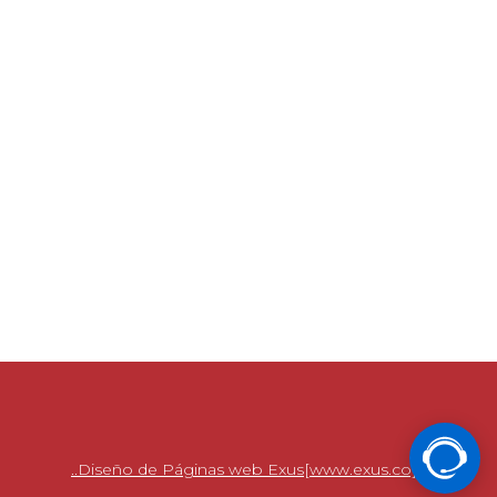
..Diseño de Páginas web Exus[www.exus.co]