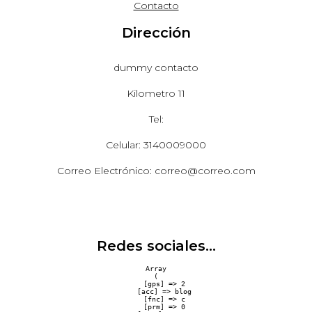
Contacto
Dirección
dummy contacto
Kilometro 11
Tel:
Celular: 3140009000
Correo Electrónico: correo@correo.com
Redes sociales...
Array

(

    [gps] => 2

    [acc] => blog

    [fnc] => c

    [prm] => 0
