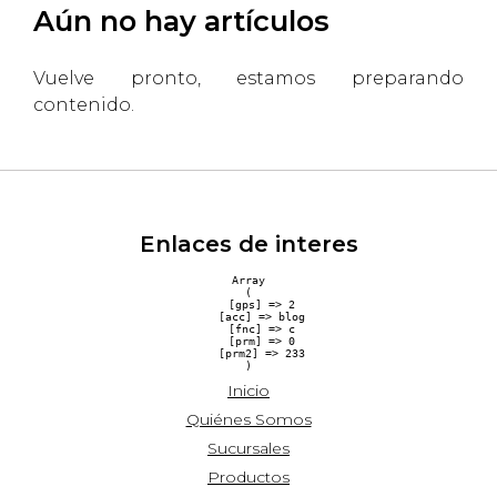
Aún no hay artículos
Vuelve pronto, estamos preparando
contenido.
Enlaces de interes
Array

(

    [gps] => 2

    [acc] => blog

    [fnc] => c

    [prm] => 0

    [prm2] => 233

Inicio
Quiénes Somos
Sucursales
Productos