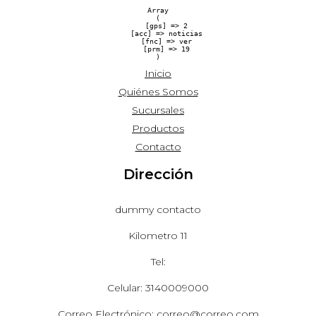
Array

(

    [gps] => 2

    [acc] => noticias

    [fnc] => ver

    [prm] => 19

Inicio
Quiénes Somos
Sucursales
Productos
Contacto
Dirección
dummy contacto
Kilometro 11
Tel:
Celular: 3140009000
Correo Electrónico: correo@correo.com