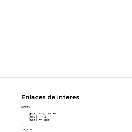
Enlaces de interes
Array

(

    [pge_lang] => es

    [gps] => 2

    [acc] => pqr

Inicio