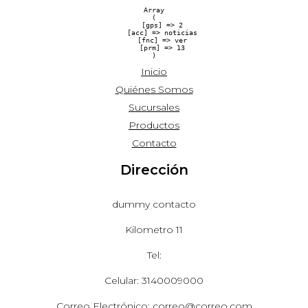
Array

(

    [gps] => 2

    [acc] => noticias

    [fnc] => ver

    [prm] => 13

Inicio
Quiénes Somos
Sucursales
Productos
Contacto
Dirección
dummy contacto
Kilometro 11
Tel:
Celular: 3140009000
Correo Electrónico: correo@correo.com