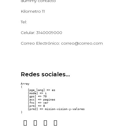
dummy contacto
Kilometro 11
Tel:
Celular: 3140009000
Correo Electrónico: correo@correo.com
Redes sociales...
Array

(

    [pge_lang] => es

    [mode] => i

    [gps] => 70

    [acc] => paginas

    [fnc] => ver

    [prm] => 8

    [prm2] => mision-vision-y-valores
