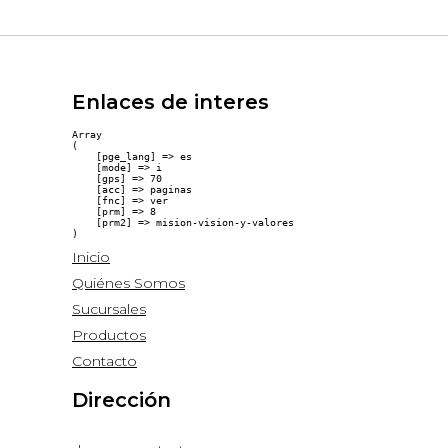
Enlaces de interes
Array

(

    [pge_lang] => es

    [mode] => i

    [gps] => 70

    [acc] => paginas

    [fnc] => ver

    [prm] => 8

    [prm2] => mision-vision-y-valores

Inicio
Quiénes Somos
Sucursales
Productos
Contacto
Dirección