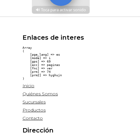
Enlaces de interes
Array

(

    [pge_lang] => es

    [mode] => i

    [gps] => 69

    [acc] => paginas

    [fnc] => ver

    [prm] => 74

    [prm2] => hyghujn

Inicio
Quiénes Somos
Sucursales
Productos
Contacto
Dirección