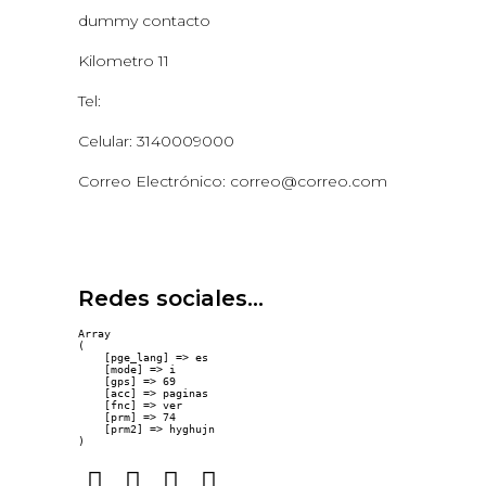
dummy contacto
Kilometro 11
Tel:
Celular: 3140009000
Correo Electrónico: correo@correo.com
Redes sociales...
Array

(

    [pge_lang] => es

    [mode] => i

    [gps] => 69

    [acc] => paginas

    [fnc] => ver

    [prm] => 74

    [prm2] => hyghujn
