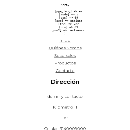
Array

(

    [pge_lang] => es

    [mode] => i

    [gps] => 69

    [acc] => paginas

    [fnc] => ver

    [prm] => 69

    [prm2] => test-email

Inicio
Quiénes Somos
Sucursales
Productos
Contacto
Dirección
dummy contacto
Kilometro 11
Tel:
Celular: 3140009000