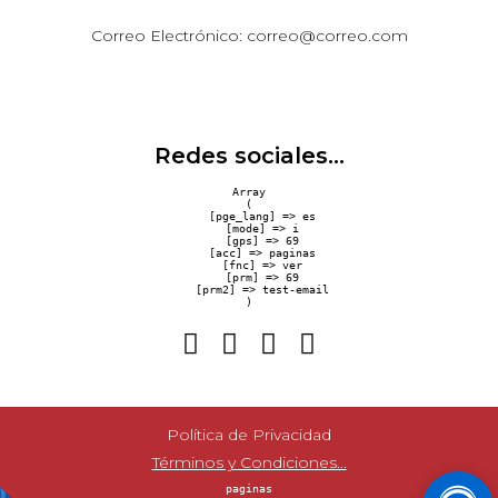
Correo Electrónico: correo@correo.com
Redes sociales...
Array

(

    [pge_lang] => es

    [mode] => i

    [gps] => 69

    [acc] => paginas

    [fnc] => ver

    [prm] => 69

    [prm2] => test-email

Política de Privacidad
Términos y Condiciones...
paginas