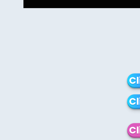
Cl
Cl
Cl