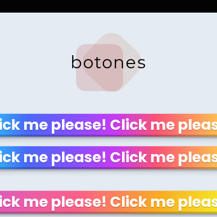
botones
ick me please!
Click me plea
ick me please!
Click me plea
ick me please!
Click me plea