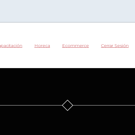
pacitación
Horeca
Ecommerce
Cerrar Sesión