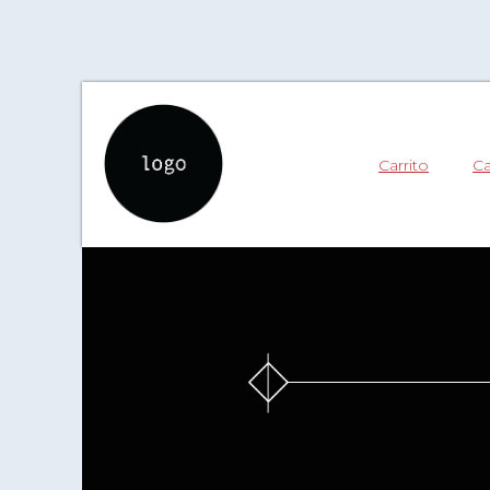
Carrito
Ca