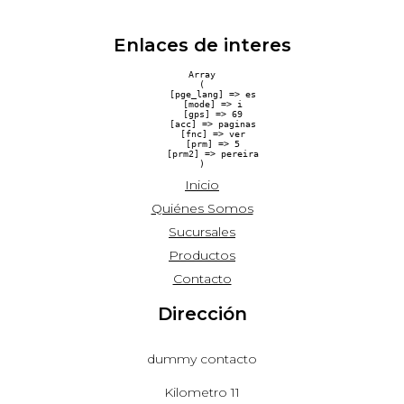
Enlaces de interes
Array

(

    [pge_lang] => es

    [mode] => i

    [gps] => 69

    [acc] => paginas

    [fnc] => ver

    [prm] => 5

    [prm2] => pereira

Inicio
Quiénes Somos
Sucursales
Productos
Contacto
Dirección
dummy contacto
Kilometro 11