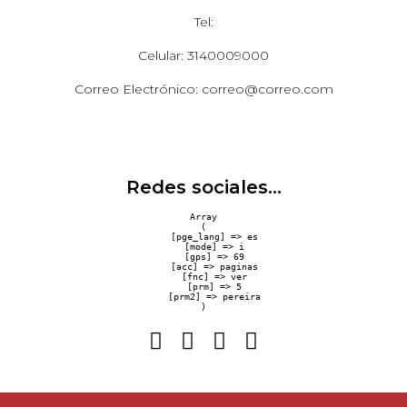
Tel:
Celular: 3140009000
Correo Electrónico: correo@correo.com
Redes sociales...
Array

(

    [pge_lang] => es

    [mode] => i

    [gps] => 69

    [acc] => paginas

    [fnc] => ver

    [prm] => 5

    [prm2] => pereira
