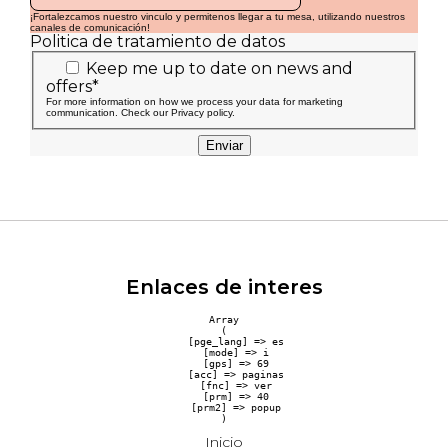
¡Fortalezcamos nuestro vinculo y permitenos llegar a tu mesa, utilizando nuestros
canales de comunicación!
Politica de tratamiento de datos
Keep me up to date on news and
offers*
For more information on how we process your data for marketing
communication. Check our Privacy policy.
Enviar
Enlaces de interes
Array

(

    [pge_lang] => es

    [mode] => i

    [gps] => 69

    [acc] => paginas

    [fnc] => ver

    [prm] => 40

    [prm2] => popup

Inicio