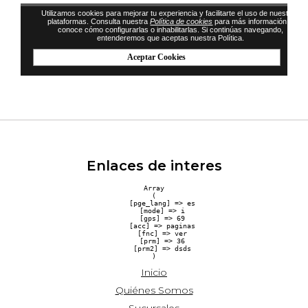
Enlaces de interes
Array

(

    [pge_lang] => es

    [mode] => i

    [gps] => 69

    [acc] => paginas

    [fnc] => ver

    [prm] => 36

    [prm2] => dsds

Inicio
Quiénes Somos
Sucursales