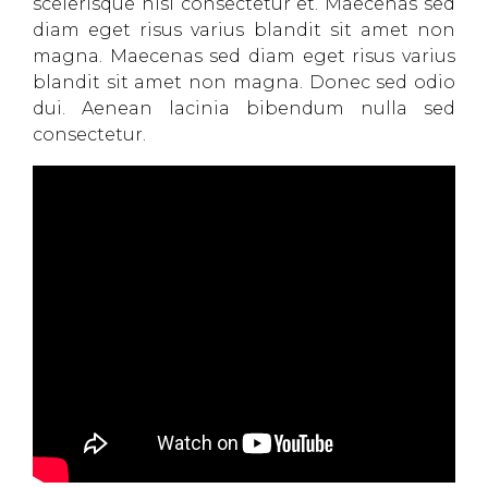
scelerisque nisl consectetur et. Maecenas sed
diam eget risus varius blandit sit amet non
magna. Maecenas sed diam eget risus varius
blandit sit amet non magna. Donec sed odio
dui. Aenean lacinia bibendum nulla sed
consectetur.