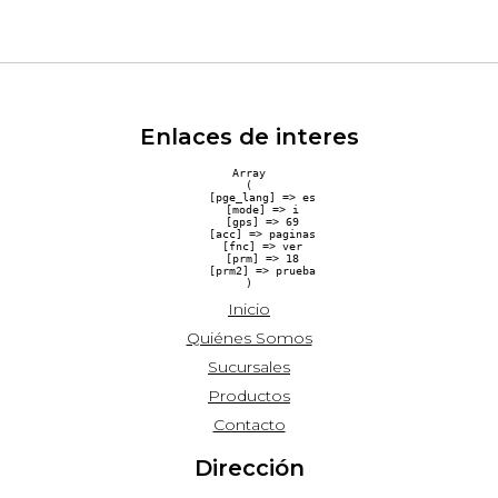
Enlaces de interes
Array

(

    [pge_lang] => es

    [mode] => i

    [gps] => 69

    [acc] => paginas

    [fnc] => ver

    [prm] => 18

    [prm2] => prueba

Inicio
Quiénes Somos
Sucursales
Productos
Contacto
Dirección