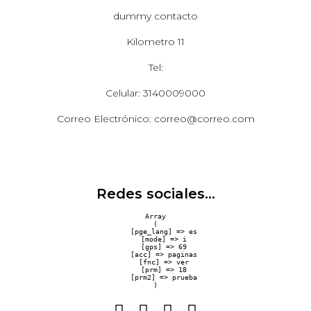
dummy contacto
Kilometro 11
Tel:
Celular: 3140009000
Correo Electrónico: correo@correo.com
Redes sociales...
Array

(

    [pge_lang] => es

    [mode] => i

    [gps] => 69

    [acc] => paginas

    [fnc] => ver

    [prm] => 18

    [prm2] => prueba
