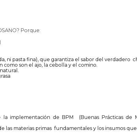
OSANO? Porque:
al
a, ni pasta fina), que garantiza el sabor del verdadero
c
ón como son el ajo, la cebolla y el comino.
natural.
grasa
de la implementación de BPM
(Buenas Prácticas de 
de las materias primas
fundamentales y los insumos que g