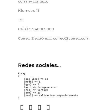
dummy contacto
Kilometro 11
Tel:
Celular: 3140009000
Correo Electrónico: correo@correo.com
Redes sociales...
Array

(

    [pge_lang] => es

    [mode] => i

    [gps] => 2

    [acc] => formgenerator

    [fnc] => verform

    [prm] => 23

    [prm2] => validacion-campo-documento
