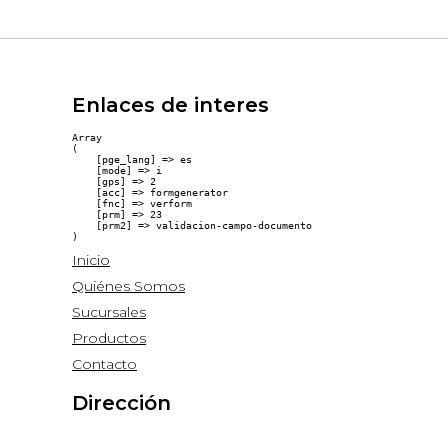
Enlaces de interes
Array

(

    [pge_lang] => es

    [mode] => i

    [gps] => 2

    [acc] => formgenerator

    [fnc] => verform

    [prm] => 23

    [prm2] => validacion-campo-documento

Inicio
Quiénes Somos
Sucursales
Productos
Contacto
Dirección