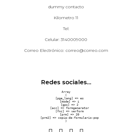
dummy contacto
Kilometro 11
Tel:
Celular: 3140009000
Correo Electrónico: correo@correo.com
Redes sociales...
Array

(

    [pge_lang] => es

    [mode] => i

    [gps] => 2

    [acc] => formgenerator

    [fnc] => verform

    [prm] => 20

    [prm2] => copia-de-formulario-pop
