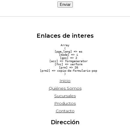
Enviar
Enlaces de interes
Array

(

    [pge_lang] => es

    [mode] => i

    [gps] => 2

    [acc] => formgenerator

    [fnc] => verform

    [prm] => 20

    [prm2] => copia-de-formulario-pop

Inicio
Quiénes Somos
Sucursales
Productos
Contacto
Dirección